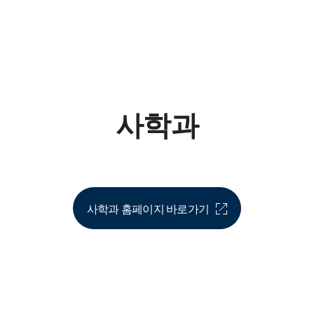
법학과
중국학과
글로벌
 안내
사학과
패션디자인학과
경제사
영어영문학부
행정복지학부
법학연
사학과
인문사회과학대학 자유전공
한국유
학부
글로벌
공공정
사학과 홈페이지 바로가기
고용인
영유아