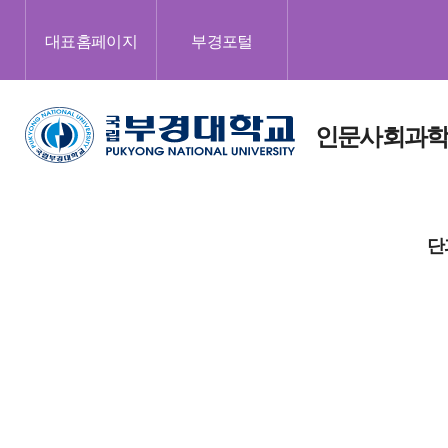
대표홈페이지
부경포털
인문사회과
단
학장
교육
교육목