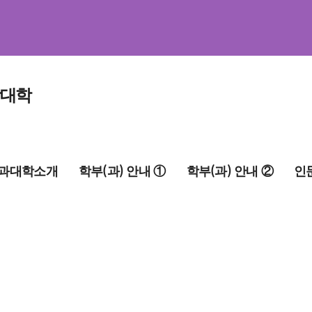
학대학
과대학소개
학부(과) 안내 ①
학부(과) 안내 ②
인
인사말
경제학과
유아교육과
인문사
이념
국어국문학과
일어일문학부
인문사
적 및 인재상
국제지역학부
정치외교학과
해양인