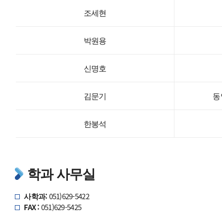
조세현
박원용
신명호
김문기
동
한봉석
학과 사무실
사학과:
051)629-5422
FAX :
051)629-5425